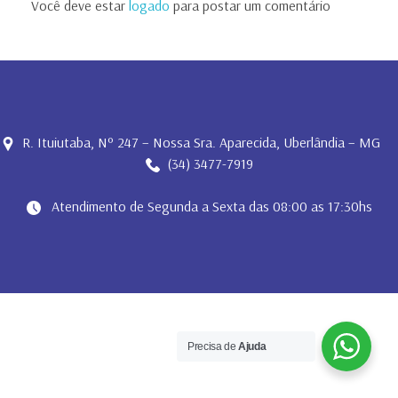
Você deve estar
logado
para postar um comentário
APROVAÇÃO DE JOGOS E MAPA DE CLASSIFICAÇÃO
GALERIA DE FOTOS
ESCALA ARBITROS
GALERIA DE FOTOS DOS JOGOS;
TABELA REGIONAL SUPERLIGA MASC E FEM
R. Ituiutaba, Nº 247 – Nossa Sra. Aparecida, Uberlândia – MG
NOSSA EQUIPE DE TRABALHO
(34) 3477-7919
Atendimento de Segunda a Sexta das 08:00 as 17:30hs
Precisa de
Ajuda