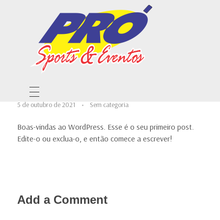
Olá, mundo!
Pro esportes (34) 3477-7919 R. Ituiutaba, Nº 247 – Nossa Sra. Aparecida, Uberlândia – MG
Empresa de gestão esportiva para torneios, ligas, federações, projetos e organizações esportivas em dezenas de modalidades, tipos e tamanhos.
5 de outubro de 2021
Sem categoria
HOME
Boas-vindas ao WordPress. Esse é o seu primeiro post.
INSTITUCIONAL
Edite-o ou exclua-o, e então comece a escrever!
ESCOLINHA DE ESPORTES DO SESI ROOSEVELT.
FUTSAL
EVENTOS
Add a Comment
VOLEIBOL
FMV/AR1